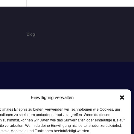
Blog
Einwilligung verwalten
ptimales Erlebnis zu bieten, verwenden wir Technologien wie Cookies, um
mationen zu speichern und/oder darauf zuzugreifen. Wenn du diesen
 zustimmst, können wir Daten wie das Surfverhalten oder eindeutige IDs auf
te verarbeiten. Wenn du deine Einwilligung nicht erteilst oder zurückziehst,
immte Merkmale und Funktionen beeinträchtigt werden.