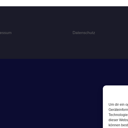
ressum
Datenschutz
Um dir ein o
Geräteinfor
Technologien
dieser Websi
können best